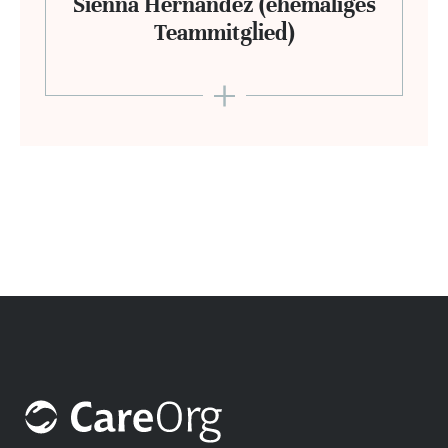
Siënna Hernandez (ehemaliges
Teammitglied)
+