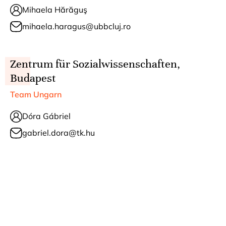
Mihaela Hărăguş
mihaela.haragus@ubbcluj.ro
Zentrum für Sozialwissenschaften,
Budapest
Team Ungarn
Dóra Gábriel
gabriel.dora@tk.hu